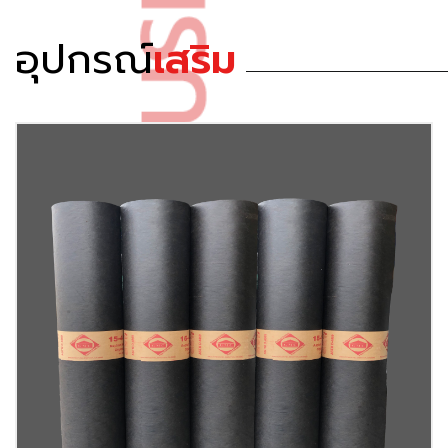
อุปกรณ์
เสริม