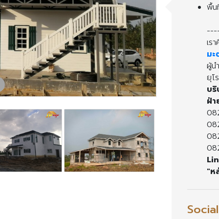
พื้
---
เรา
ม
ผู้น
ุโร
บริ
ฝ่า
082
082
08
08
Li
"หล
Socia