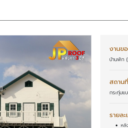
งานขอ
บ้านพัก (
สถานที
กระทุ่มแ
รายละเ
หลัง