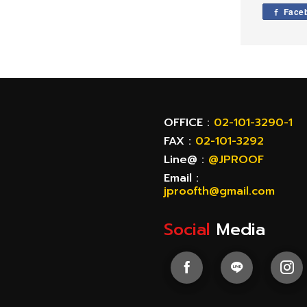
Face
OFFICE :
02-101-3290-1
FAX :
02-101-3292
Line@ :
@JPROOF
Email :
jproofth@gmail.com
Social
Media