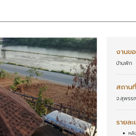
งานขอ
บ้านพัก
สถานที
จ.สุพรรณ
รายละเ
หลัง