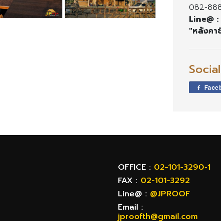
082-888
Line@ :
"หลังคาช
Socia
Face
OFFICE :
02-101-3290-1
FAX :
02-101-3292
Line@ :
@JPROOF
Email :
jproofth@gmail.com