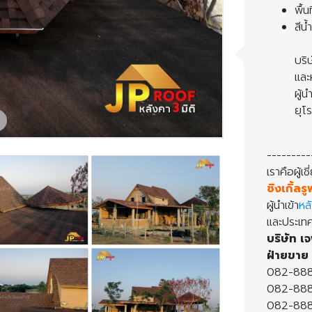
พื้
สีน
บริษ
ละห
ผู้น
ุโร
---------
เราคือผู้
ซิงเกิ้ลรู
ผู้นำเข้า
หลั
ละประเทศท
บริษัท เจ
ฝ่ายขาย 
082-8888
082-8888
082-888