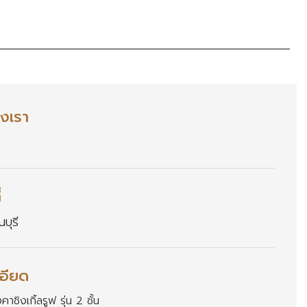
งเรา
่
บุรี
อียด
คาชิงเกิ้ลรูฟ รุ่น 2 ชั้น