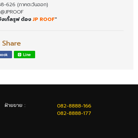
8-626 (ภาคตะวันออก)
@JPROOF
ิงเกิ้ลรูฟ ต้อง
JP ROOF
"
l Share
book
Line
ฝ่ายขาย :
082-8888-166
082-8888-177