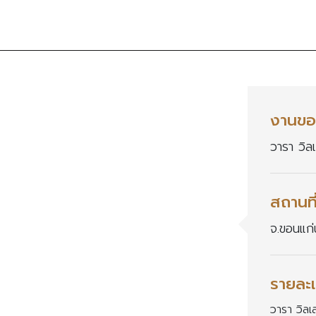
งานขอ
วารา วิล
สถานที
จ.ขอนแก่
รายละเ
วารา วิลเ