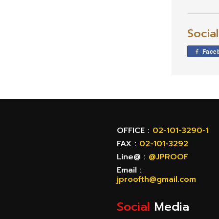
Socia
Face
OFFICE :
02-101-3290-1
FAX :
02-101-3292
Line@ :
@JPROOF
Email :
jproofth@gmail.com
Social
Media