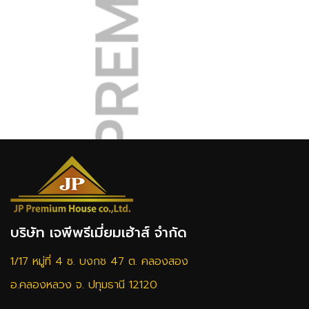
บริษัท เจพีพรีเมี่ยมเฮ้าส์ จำกัด
1/17 หมู่ที่ 4 ซ. บงกช 47 ต. คลองสอง
อ.คลองหลวง จ. ปทุมธานี 12120