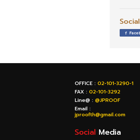
Socia
Face
OFFICE :
02-101-3290-1
FAX :
02-101-3292
Line@ :
@JPROOF
Email :
jproofth@gmail.com
Social
Media