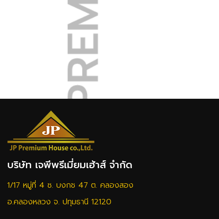
บริษัท เจพีพรีเมี่ยมเฮ้าส์ จำกัด
1/17 หมู่ที่ 4 ซ. บงกช 47 ต. คลองสอง
อ.คลองหลวง จ. ปทุมธานี 12120