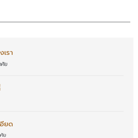
งเรา
าศั
่
อียด
าศั