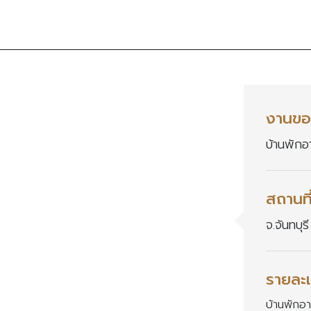
งานขอ
บ้านพักอ
สถานที
จ.จันทบุรี
รายละเ
บ้านพักอ