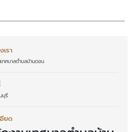
งเรา
นเทศบาลตำบลบ้านดอน
่
บุรี
อียด