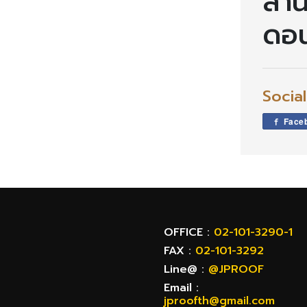
สำน
ดอ
Socia
Face
OFFICE :
02-101-3290-1
FAX :
02-101-3292
Line@ :
@JPROOF
Email :
jproofth@gmail.com