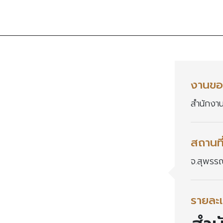
งานขอ
สำนักงา
สถานที
จ.สุพรรณ
รายละเ