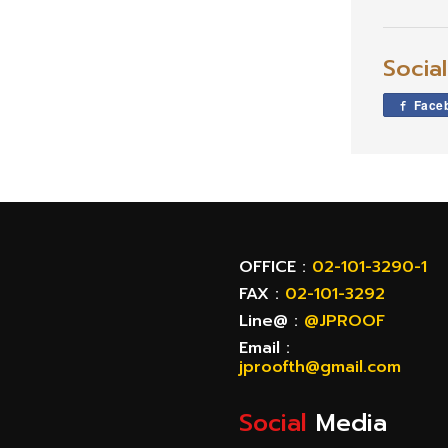
Socia
Face
OFFICE :
02-101-3290-1
FAX :
02-101-3292
Line@ :
@JPROOF
Email :
jproofth@gmail.com
Social
Media