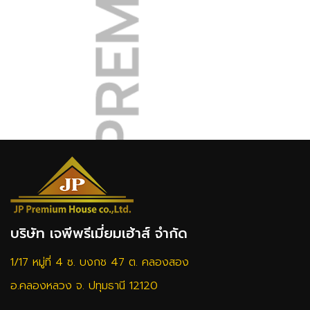
บริษัท เจพีพรีเมี่ยมเฮ้าส์ จำกัด
1/17 หมู่ที่ 4 ซ. บงกช 47 ต. คลองสอง
อ.คลองหลวง จ. ปทุมธานี 12120