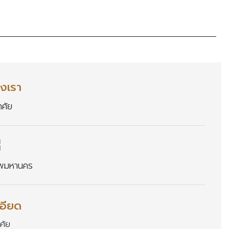
งเรา
าศั
่
ทพมหานคร
อียด
าศั