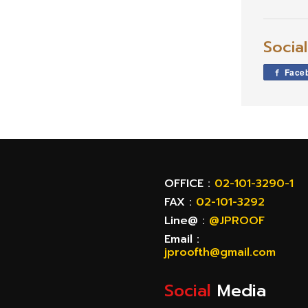
Socia
Face
OFFICE :
02-101-3290-1
FAX :
02-101-3292
Line@ :
@JPROOF
Email :
jproofth@gmail.com
Social
Media