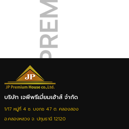
บริษัท เจพีพรีเมี่ยมเฮ้าส์ จำกัด
1/17 หมู่ที่ 4 ซ. บงกช 47 ต. คลองสอง
อ.คลองหลวง จ. ปทุมธานี 12120