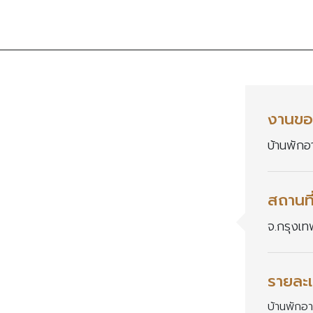
งานขอ
บ้านพักอ
สถานที
จ.กรุงเ
รายละเ
บ้านพักอ