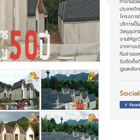
ทำงานเฉพา
ประเทศไทย
ครงการทั
บริการเป็
วัสดุอุปกร
งานให้ถูกว
จากทางประ
ทีมช่างเ
รับติดตั้
ดูแลหลั
Socia
Face