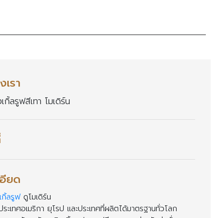
งเรา
เกิ้ลรูฟสีเทา โมเดิร์น
่
อียด
กิ้ลรูฟ
ดูโมเดิร์น
ประเทศอเมริกา ยุโรป และประเทศที่ผลิตได้มาตรฐานทั่วโลก