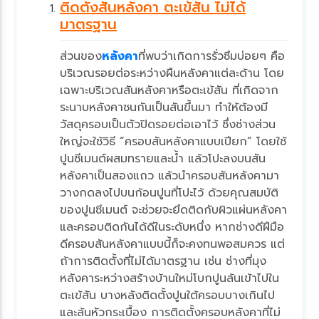
ติดตั้งสันหลังคา ตะเข้สัน ไม่ได้
มาตรฐาน
ส่วนของ
หลังคา
ที่พบว่าเกิดการรั่วซึมบ่อยๆ คือ
บริเวณรอยต่อระหว่างผืนหลังคาแต่ละด้าน โด
เฉพาะบริเวณสันหลังคาหรือตะเข้สัน ที่เกิดจาก
ระนาบหลังคาชนกันเป็นสันขึ้นมา ทำให้ต้องมี
วัสดุครอบเป็นตัวปิดรอยต่อเอาไว้ ซึ่งช่างส่วน
หญ่จะใช้วิธี “ครอบสันหลังคาแบบเปียก” โดยใช้
ปูนซีเมนต์ผสมทรายและน้ำ แล้วโปะลงบนสัน
หลังคาเป็นสองแถว แล้วนำครอบสันหลังคามา
วางกดลงไปบนก้อนปูนที่โปะไว้ ด้วยคุณสมบัติ
ของปูนซีเมนต์ จะช่วยจะยึดติดกับผิวแผ่นหลังคา
ละครอบติดกันได้ดีในระดับหนึ่ง หากช่างดีฝีมือ
ดีครอบสันหลังคาแบบนี้ก็จะคงทนพอสมควร แต่
ถ้าการติดตั้งที่ไม่ได้มาตรฐาน เช่น ช่างที่มุง
หลังคาระหว่างสร้างบ้านใหม่โบกปูนล้นเข้าไปใน
ตะเข้สัน บางหลังติดตั้งปูนใต้ครอบบางเกินไป
ละล้นหัวกระเบื้อง การติดตั้งครอบหลังคาที่ไม่