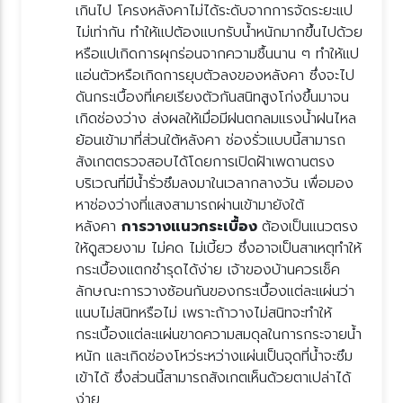
เกินไป โครงหลังคาไม่ได้ระดับจากการจัดระยะแป
ไม่เท่ากัน ทำให้แปต้องแบกรับน้ำหนักมากขึ้นไปด้ว
หรือแปเกิดการผุกร่อนจากความชื้นนาน ๆ ทำให้แป
อ่นตัวหรือเกิดการยุบตัวลงของหลังคา ซึ่งจะไป
ดันกระเบื้องที่เคยเรียงตัวกันสนิทสูงโก่งขึ้นมาจน
เกิดช่องว่าง ส่งผลให้เมื่อมีฝนตกลมแรงน้ำฝนไหล
้อนเข้ามาที่ส่วนใต้หลังคา ช่องรั่วแบบนี้สามารถ
สังเกตตรวจสอบได้โดยการเปิดฝ้าเพดานตรง
บริเวณที่มีน้ำรั่วซึมลงมาในเวลากลางวัน เพื่อมอง
หาช่องว่างที่แสงสามารถผ่านเข้ามายังใต้
หลังคา
การวางแนวกระเบื้อง
ต้องเป็นแนวตรง
ห้ดูสวยงาม ไม่คด ไม่เบี้ยว ซึ่งอาจเป็นสาเหตุทำให้
กระเบื้องแตกชำรุดได้ง่าย เจ้าของบ้านควรเช็ค
ลักษณะการวางซ้อนกันของกระเบื้องแต่ละแผ่นว่า
นบไม่สนิทหรือไม่ เพราะถ้าวางไม่สนิทจะทำให้
กระเบื้องแต่ละแผ่นขาดความสมดุลในการกระจายน้ำ
หนัก และเกิดช่องโหว่ระหว่างแผ่นเป็นจุดที่น้ำจะซึม
เข้าได้ ซึ่งส่วนนี้สามารถสังเกตเห็นด้วยตาเปล่าได้
ง่า