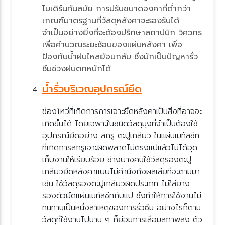
มเดิร์นทันสมัย การปรับขนาดองศาที่ต่ำกว่า
เกณฑ์มาตรฐานที่วัสดุหลังคาจะรองรับได้
จำเป็นอย่างยิ่งที่จะต้องปรึกษาสถาปนิก วิศวกร
เพื่อคำนวณระยะซ้อนของแผ่นหลังคา เพื่อ
ป้องกันน้ำฝนไหลย้อนกลับ ซึ่งมักเป็นปัญหารั่ว
ซึมช่วงฝนตกหนักได้
น้ำรั่วบริเวณอุปกรณ์ยึด
ช่องโหว่ที่เกิดการการเจาะยึดหลังคาเป็นสิ่งที่อาจจะ
เกิดขึ้นได้ โดยเฉพาะในชนิดวัสดุมุงที่จำเป็นต้องใช้
อุปกรณ์ยึดอย่าง สกรู ตะปูเกลียว ในแผ่นเมทัลชีท
ที่เกิดการสกรูเจาะผิดพลาดไม่ตรงแปแล้วไม่ได้อุด
เก็บงานให้เรียบร้อย ช่างบางคนใช้วัสดุรองตะปู
เกลียวยึดหลังคาแบบไม่คำนึงถึงผลเสียที่จะตามมา
เช่น ใช้วัสดุรองตะปูเกลียวผิดประเภท ไม่ใส่ยาง
รองตัวยึดแผ่นเมทัลชีทกับแป ซึ่งทำให้การใช้งานไม่
ทนทานเป็นหนึ่งสาเหตุของการรั่วซึม อย่างไรก็ตาม
วัสดุที่ใช้งานไปนาน ๆ ก็ย่อมการเสื่อมสภาพลง ตัว