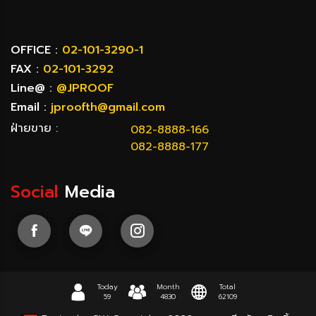
OFFICE :
02-101-3290-1
FAX :
02-101-3292
Line@ :
@JPROOF
Email :
jproofth@gmail.com
ฝ่ายขาย :
082-8888-166
082-8888-177
Social
Media
Today
Month
Total
59
4830
62109