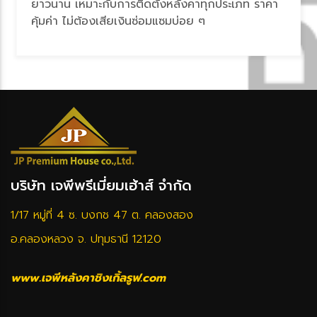
าวนาน เหมาะกับการติดตั้งหลังคาทุกประเภท ราคา
คุ้มค่า ไม่ต้องเสียเงินซ่อมแซมบ่อย ๆ
บริษัท เจพีพรีเมี่ยมเฮ้าส์ จำกัด
1/17 หมู่ที่ 4 ซ. บงกช 47 ต. คลองสอง
อ.คลองหลวง จ. ปทุมธานี 12120
www.เจพีหลังคาชิงเกิ้ลรูฟ.com